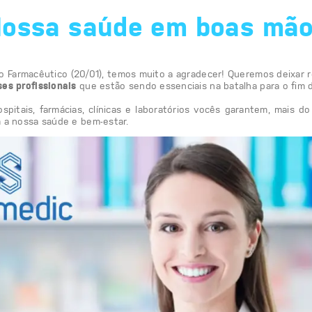
20 DE JANEIRO
Nossa saúde em boa
ional do Farmacêutico (20/01), temos muito a agradecer! Que
dos esses profissionais
que estão sendo essenciais na batalh
 em hospitais, farmácias, clínicas e laboratórios vocês ga
ado com a nossa saúde e bem-estar.