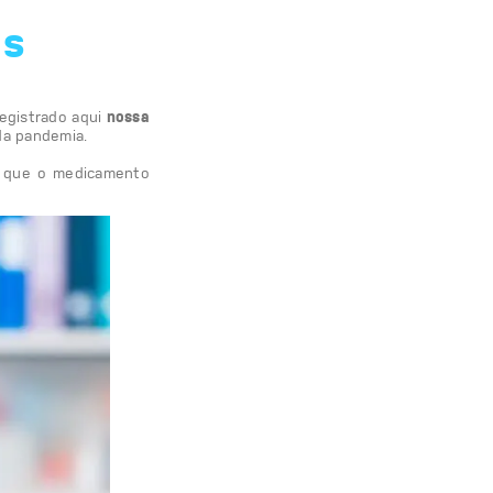
s mãos
remos deixar registrado aqui
nossa
a para o fim da pandemia.
rantem, mais do que o medicamento