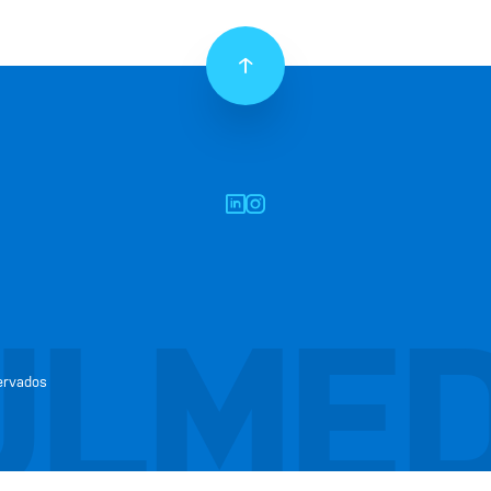
entes e dedicados.
Parabéns pelo seu dia!
COMPARTILHAR
VIA